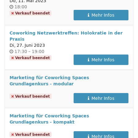
Do, 11. Mai 2023
Uhrzeit
18:00
Verkauf beendet
Mehr Infos
Coworking Netzwerktreffen: Holokratie in der
Praxis
Di, 27. Juni 2023
Uhrzeit
bis
17:30
–
19:00
Verkauf beendet
Mehr Infos
Marketing für Coworking Spaces
Grundlagenkurs - modular
Verkauf beendet
Mehr Infos
Marketing für Coworking Spaces
Grundlagenkurs - kompakt
Verkauf beendet
Mehr Infos