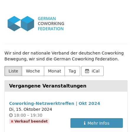
Zum
German
Haupt-
Inhalt
Coworking
springen
Federation
e.V.
Wir sind der nationale Verband der deutschen Coworking
Bewegung, wir sind die German Coworking Federation.
Liste
Woche
Monat
Tag
iCal
Vergangene Veranstaltungen
Coworking-Netzwerktreffen | Okt 2024
Di, 15. Oktober 2024
Uhrzeit
bis
18:00
–
19:30
Verkauf beendet
Mehr Infos