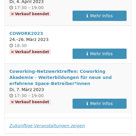
Di, 4. April 2023
Uhrzeit
bis
17:30
–
19:00
Verkauf beendet
Mehr Infos
COWORK2023
bis
24.
–
26. März 2023
Uhrzeit
18:30
Verkauf beendet
Mehr Infos
Coworking-Netzwerktreffen: Coworking
Akademie - Weiterbildungen für neue und
erfahrene Space-Betreiber*innen
Di, 7. März 2023
Uhrzeit
bis
17:30
–
19:00
Verkauf beendet
Mehr Infos
Zukünftige Veranstaltungen zeigen