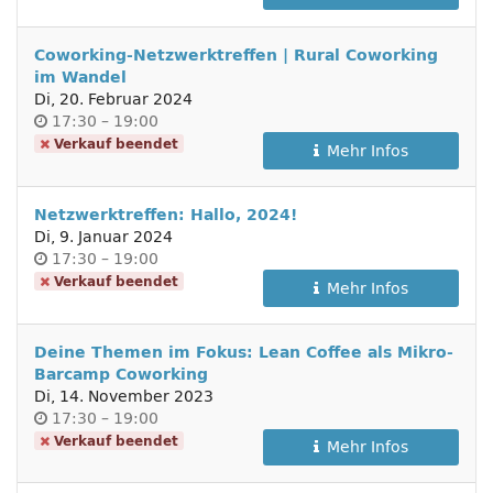
Coworking-Netzwerktreffen | Rural Coworking
im Wandel
Di, 20. Februar 2024
Uhrzeit
bis
17:30
–
19:00
Verkauf beendet
Mehr Infos
Netzwerktreffen: Hallo, 2024!
Di, 9. Januar 2024
Uhrzeit
bis
17:30
–
19:00
Verkauf beendet
Mehr Infos
Deine Themen im Fokus: Lean Coffee als Mikro-
Barcamp Coworking
Di, 14. November 2023
Uhrzeit
bis
17:30
–
19:00
Verkauf beendet
Mehr Infos