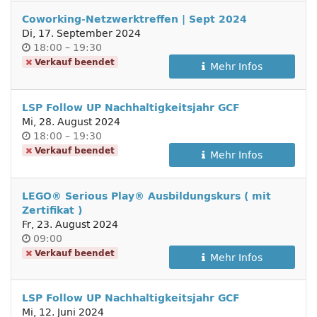
Coworking-Netzwerktreffen | Sept 2024
Di, 17. September 2024
Uhrzeit
bis
18:00
–
19:30
Verkauf beendet
Mehr Infos
LSP Follow UP Nachhaltigkeitsjahr GCF
Mi, 28. August 2024
Uhrzeit
bis
18:00
–
19:30
Verkauf beendet
Mehr Infos
LEGO® Serious Play® Ausbildungskurs ( mit
Zertifikat )
Fr, 23. August 2024
Uhrzeit
09:00
Verkauf beendet
Mehr Infos
LSP Follow UP Nachhaltigkeitsjahr GCF
Mi, 12. Juni 2024