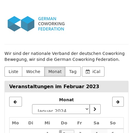
Zum
German
Haupt-
Inhalt
Coworking
springen
Federation
e.V.
Wir sind der nationale Verband der deutschen Coworking
Bewegung, wir sind die German Coworking Federation.
Liste
Woche
Monat
Tag
iCal
Veranstaltungen im Februar 2023
Monat
Montag
Dienstag
Mittwoch
Donnerstag
Freitag
Samstag
Sonnta
Mo
Di
Mi
Do
Fr
Sa
So
Kalender