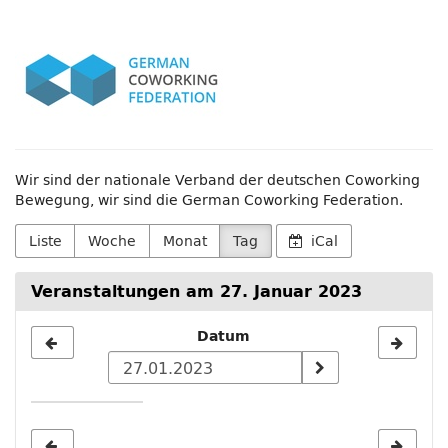
Zum
German
Haupt-
Inhalt
Coworking
springen
Federation
e.V.
Wir sind der nationale Verband der deutschen Coworking
Bewegung, wir sind die German Coworking Federation.
Liste
Woche
Monat
Tag
iCal
Veranstaltungen am 27. Januar 2023
Datum
Datum
zur
Anzeige
auswählen