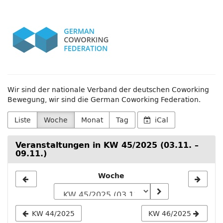
Zum
German
Haupt-
Inhalt
Coworking
springen
Federation
e.V.
Wir sind der nationale Verband der deutschen Coworking
Bewegung, wir sind die German Coworking Federation.
Liste
Woche
Monat
Tag
iCal
Veranstaltungen in KW 45/2025 (03.11. –
09.11.)
Woche
Woche
zur
Anzeige
KW 44/2025
KW 46/2025
auswählen