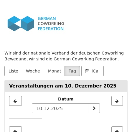
Zum
German
Haupt-
Inhalt
Coworking
springen
Federation
e.V.
Wir sind der nationale Verband der deutschen Coworking
Bewegung, wir sind die German Coworking Federation.
Liste
Woche
Monat
Tag
iCal
Veranstaltungen am 10. Dezember 2025
Datum
Datum
zur
Anzeige
auswählen