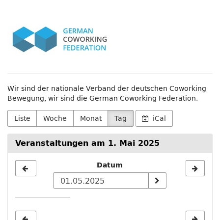
Zum
German
Haupt-
Inhalt
Coworking
springen
Federation
e.V.
Wir sind der nationale Verband der deutschen Coworking
Bewegung, wir sind die German Coworking Federation.
Liste
Woche
Monat
Tag
iCal
Veranstaltungen am 1. Mai 2025
Datum
Datum
zur
Anzeige
auswählen